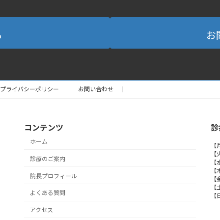
る
お
プライバシーポリシー
お問い合わせ
コンテンツ
診
ホーム
【月
【火
診療のご案内
【水
【
院長プロフィール
【金
【土
よくある質問
【
アクセス