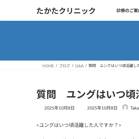
コ
ナ
たかたクリニック
診療のご案
ン
ビ
テ
ゲ
ン
ー
ツ
シ
へ
ョ
ス
ン
キ
に
ッ
移
HOME
ブログ
Q&A
質問 ユングはいつ頃活躍し
プ
動
質問 ユングはいつ頃
最
2025年10月8日
2025年10月8日
Taka
終
更
<ユングはいつ頃活躍した人ですか？>
新
日
時