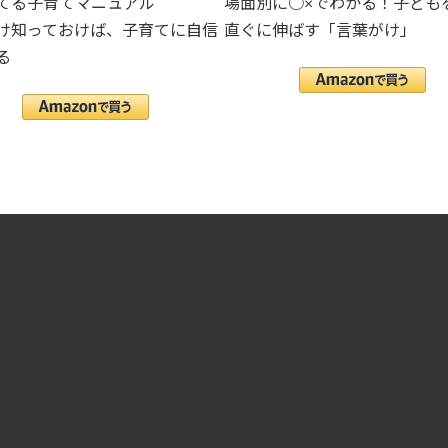
てる子育てマニュアル
場面別に○×でわかる！子ども
け知っておけば、子育てに自信
直ぐに伸ばす「言葉がけ」
る
ご質問・ご相談などありましたら
お気軽にお問い合わせください
ニックでは、
心療内科
・
精神科
を専門とし、丁寧な診療を心がけ
会の中、心の健康で不安をお持ちの方はどうぞごお気軽に相談